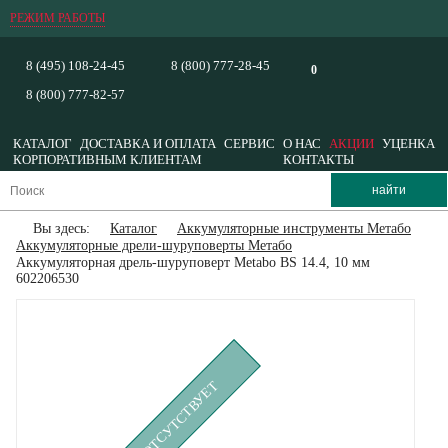
РЕЖИМ РАБОТЫ
8 (495) 108-24-45
8 (800) 777-28-45
0
8 (800) 777-82-57
КАТАЛОГ
ДОСТАВКА И ОПЛАТА
СЕРВИС
О НАС
АКЦИИ
УЦЕНКА
КОРПОРАТИВНЫМ КЛИЕНТАМ
КОНТАКТЫ
Вы здесь:
Каталог
Аккумуляторные инструменты Метабо
Аккумуляторные дрели-шуруповерты Метабо
Аккумуляторная дрель-шуруповерт Metabo BS 14.4, 10 мм
602206530
ВРЕМЕННО ОТСУТСТВУЕТ