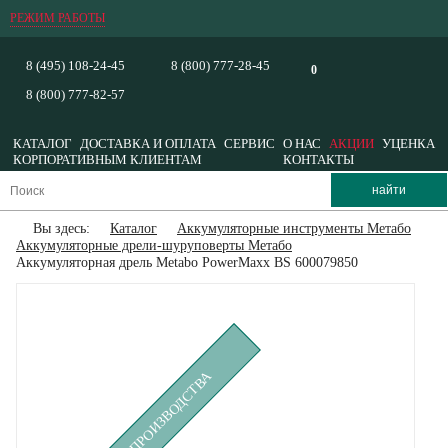
РЕЖИМ РАБОТЫ
8 (495) 108-24-45
8 (800) 777-28-45
0
8 (800) 777-82-57
КАТАЛОГ
ДОСТАВКА И ОПЛАТА
СЕРВИС
О НАС
АКЦИИ
УЦЕНКА
КОРПОРАТИВНЫМ КЛИЕНТАМ
КОНТАКТЫ
Вы здесь:
Каталог
Аккумуляторные инструменты Метабо
Аккумуляторные дрели-шуруповерты Метабо
Аккумуляторная дрель Metabo PowerMaxx BS 600079850
СНЯТ С ПРОИЗВОДСТВА