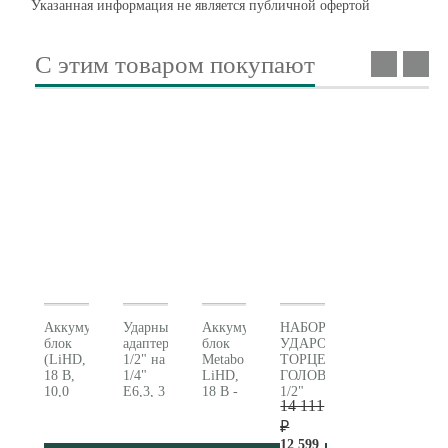
Указанная информация не является публичной офертой
С этим товаром покупают
Аккумуляторный
Ударный
Аккумуляторный
НАБОР
блок
адаптер
блок
УДАРОПРОЧНЫХ
(LiHD,
1/2" на
Metabo
ТОРЦЕВЫХ
18 В,
1/4"
LiHD,
ГОЛОВОК
10,0
E6,3, 3
18 В -
1/2"
14 111
Ач)
предмета
5,5 Ач
(628831000)
Metabo
Metabo
(625368000)
₽
625549000
(628837000)
12 599