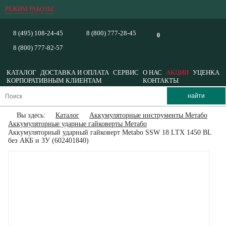
РЕЖИМ РАБОТЫ
8 (495) 108-24-45
8 (800) 777-28-45
0
8 (800) 777-82-57
КАТАЛОГ
ДОСТАВКА И ОПЛАТА
СЕРВИС
О НАС
АКЦИИ
УЦЕНКА
КОРПОРАТИВНЫМ КЛИЕНТАМ
КОНТАКТЫ
Вы здесь:
Каталог
Аккумуляторные инструменты Метабо
Аккумуляторные ударные гайковерты Метабо
Аккумуляторный ударный гайковерт Metabo SSW 18 LTX 1450 BL
без АКБ и ЗУ (602401840)