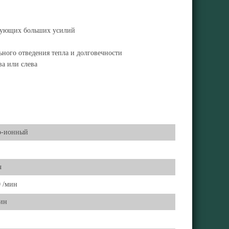
ебующих больших усилий
ного отведения тепла и долговечности
а или слева
о-ионный
ч
0 /мин
мин