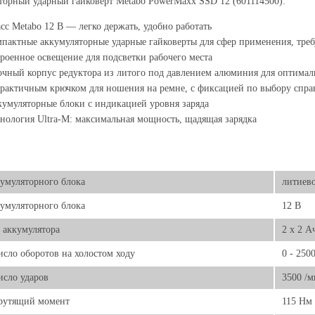
орный ударный гайковерт Metabo PowerMaxx SSD 12 (601114500):
сс Metabo 12 В — легко держать, удобно работать
пактные аккумуляторные ударные гайковерты для сфер применения, тр
роенное освещение для подсветки рабочего места
чный корпус редуктора из литого под давлением алюминия для оптималь
рактичным крючком для ношения на ремне, с фиксацией по выбору справ
умуляторные блоки с индикацией уровня заряда
нология Ultra-M: максимальная мощность, щадящая зарядка
умуляторного блока
литиев
умуляторного блока
12 В
 аккумулятора
2 x 2 А
исло оборотов на холостом ходу
0 - 250
исло ударов
3500 /
крутящий момент
115 Нм