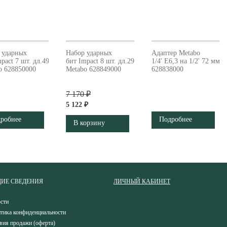
 ударных
Набор ударных
Адаптер Metabo
pact 7 шт. дл.49 мм
бит Impact 8 шт. дл.29 мм
1/4' E6,3 на 1/2' 72 мм
o 628850000
Metabo 628849000
628838000
7 170 ₽
5 122 ₽
робнее
Подробнее
В корзину
ИЕ СВЕДЕНИЯ
ЛИЧНЫЙ КАБИНЕТ
сти
тика конфиденциальности
вия продажи (оферта)