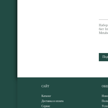
Набор
бит Im
Metab
Под
САЙТ
ОБЩ
Каталог
Ново
Доставка и оплата
Поли
Сервис
Усло