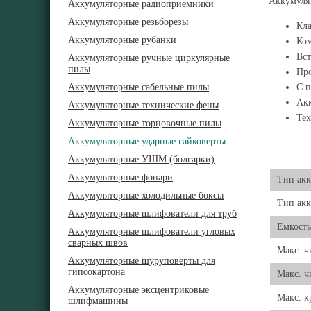
Аккумулят
Аккумуляторные радиоприемники
Аккумуляторные резьборезы
Кла
Аккумуляторные рубанки
Ком
Вст
Аккумуляторные ручные циркулярные
пилы
Про
Аккумуляторные сабельные пилы
С п
Акк
Аккумуляторные технические фены
Тех
Аккумуляторные торцовочные пилы
Аккумуляторные ударные гайковерты
Аккумуляторные УШМ (болгарки)
Аккумуляторные фонари
Тип акк
Аккумуляторные холодильные боксы
Тип акк
Аккумуляторные шлифователи для труб
Емкость
Аккумуляторные шлифователи угловых
сварных швов
Макс. ч
Аккумуляторные шуруповерты для
гипсокартона
Макс. ч
Аккумуляторные эксцентриковые
Макс. 
шлифмашины