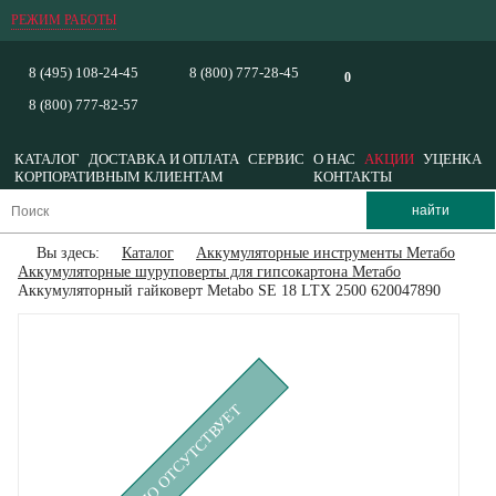
РЕЖИМ РАБОТЫ
8 (495) 108-24-45
8 (800) 777-28-45
0
8 (800) 777-82-57
КАТАЛОГ
ДОСТАВКА И ОПЛАТА
СЕРВИС
О НАС
АКЦИИ
УЦЕНКА
КОРПОРАТИВНЫМ КЛИЕНТАМ
КОНТАКТЫ
Вы здесь:
Каталог
Аккумуляторные инструменты Метабо
Аккумуляторные шуруповерты для гипсокартона Метабо
Аккумуляторный гайковерт Metabo SE 18 LTX 2500 620047890
ВРЕМЕННО ОТСУТСТВУЕТ