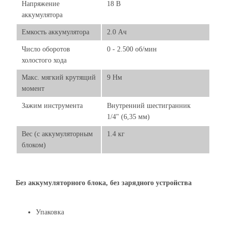
Напряжение
18 В
аккумулятора
Емкость аккумулятора
2.0 Ач
Число оборотов
0 - 2.500 об/мин
холостого хода
Макс. мягкий крутящий
9 Нм
момент
Зажим инструмента
Внутренний шестигранник
1/4" (6,35 мм)
Вес (с аккумуляторным
1.4 кг
блоком)
Без аккумуляторного блока, без зарядного устройства
Упаковка