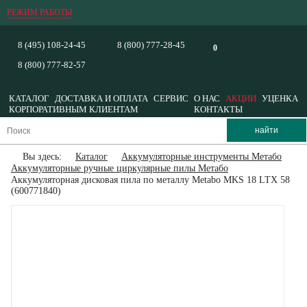
РЕЖИМ РАБОТЫ
8 (495) 108-24-45
8 (800) 777-28-45
0
8 (800) 777-82-57
КАТАЛОГ
ДОСТАВКА И ОПЛАТА
СЕРВИС
О НАС
АКЦИИ
УЦЕНКА
КОРПОРАТИВНЫМ КЛИЕНТАМ
КОНТАКТЫ
Вы здесь:
Каталог
Аккумуляторные инструменты Метабо
Аккумуляторные ручные циркулярные пилы Метабо
Аккумуляторная дисковая пила по металлу Metabo MKS 18 LTX 58
(600771840)