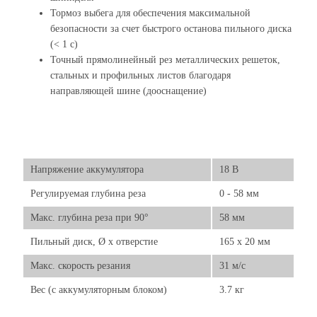
Тормоз выбега для обеспечения максимальной
безопасности за счет быстрого останова пильного диска
(< 1 с)
Точный прямолинейный рез металлических решеток,
стальных и профильных листов благодаря
направляющей шине (дооснащение)
Напряжение аккумулятора
18 В
Регулируемая глубина реза
0 - 58 мм
Макс. глубина реза при 90°
58 мм
Пильный диск, Ø x отверстие
165 x 20 мм
Макс. скорость резания
31 м/с
Вес (с аккумуляторным блоком)
3.7 кг