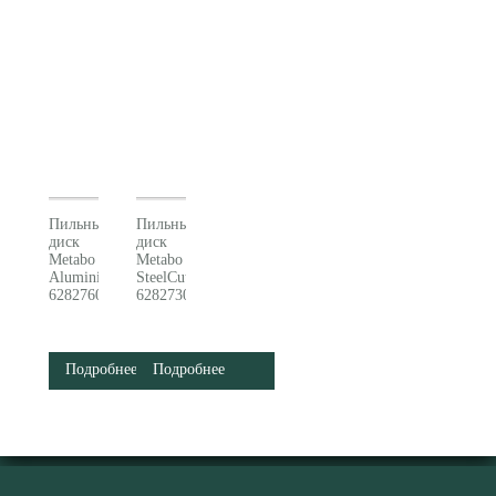
Пильный
Пильный
диск
диск
Metabo
Metabo
AluminiumCutProf (165x20 Z48 FZ/TR -5°)
SteelCutClassic (165x20 Z40 WZ 4°)
628276000
628273000
Подробнее
Подробнее