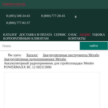
РЕЖИМ РАБОТЫ
8 (495) 108-24-45
8 (800) 777-28-45
0
8 (800) 777-82-57
КАТАЛОГ
ДОСТАВКА И ОПЛАТА
СЕРВИС
О НАС
АКЦИИ
УЦЕНКА
КОРПОРАТИВНЫМ КЛИЕНТАМ
КОНТАКТЫ
Вы здесь:
Каталог
Аккумуляторные инструменты Метабо
Аккумуляторные радиоприемники Метабо
Аккумуляторный радиоприемник для стройплощадки Metabo
POWERMAXX RC 12 602113000