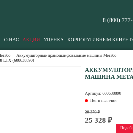
8 (800) 777
С
О НАС
АКЦИИ
УЦЕНКА
КОРПОРАТИВНЫМ КЛИЕНТ
етабо
Аккумуляторные прямошлифовальные машины Метабо
8 LTX (600638890)
АККУМУЛЯТОР
МАШИНА METABO 
Артикул:
600638890
Нет в наличии
28 379 ₽
25 328 ₽
Подобр