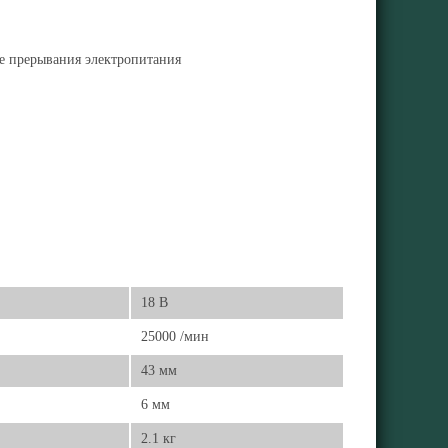
ле прерывания электропитания
18 В
25000 /мин
43 мм
6 мм
2.1 кг