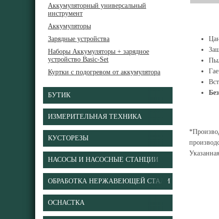
Аккумуляторный универсальный
инструмент
Аккумуляторы
Зарядные устройства
Ца
За
Наборы Аккумуляторы + зарядное
устройство Basic-Set
Пы
Га
Куртки с подогревом от аккумулятора
Вст
Без
БУТИК
ИЗМЕРИТЕЛЬНАЯ ТЕХНИКА
*Производ
КУСТОРЕЗЫ
производс
Указанна
НАСОСЫ И НАСОСНЫЕ СТАНЦИИ
ОБРАБОТКА НЕРЖАВЕЮЩЕЙ СТАЛИ
ОСНАСТКА