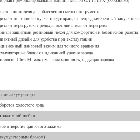
торная прямошлифовальная машина Metabo GA 18 LTX (600638890):
сатор шпинделя для облегчения смены инструмента
ита от повторного пуска: предотвращает непреднамеренный запуск пос
ита от перегрузок: предохраняет двигатель от перегрева
мный защитный резиновый чехол для комфортной и безопасной работы
пактный дизайн для удобства при эксплуатации
ецизионный цанговый зажим для точного вращения
умуляторные блоки с индикацией уровня заряда
нология Ultra-M: максимальная мощность, щадящая зарядка
ние аккумулятора
боротов холостого хода
р зажимной шейки
ое отверстие цангового зажима
аккумуляторным блоком)