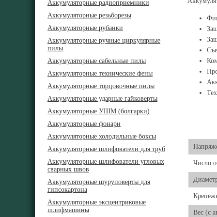
Аккумуля
Аккумуляторные радиоприемники
Аккумуляторные резьборезы
Фик
Аккумуляторные рубанки
Защ
Защ
Аккумуляторные ручные циркулярные
пилы
Съе
Аккумуляторные сабельные пилы
Ком
Пр
Аккумуляторные технические фены
Акк
Аккумуляторные торцовочные пилы
Тех
Аккумуляторные ударные гайковерты
Аккумуляторные УШМ (болгарки)
Аккумуляторные фонари
Аккумуляторные холодильные боксы
Напряже
Аккумуляторные шлифователи для труб
Аккумуляторные шлифователи угловых
Число о
сварных швов
Диамет
Аккумуляторные шуруповерты для
гипсокартона
Крепежн
Аккумуляторные эксцентриковые
шлифмашины
Вес (с 