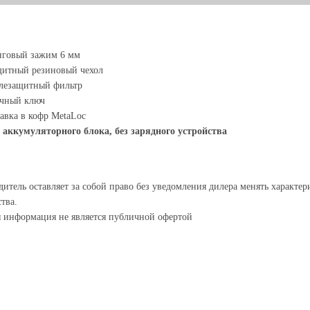
нговый зажим 6 мм
щитный резиновый чехол
лезащитный фильтр
ечный ключ
авка в кофр MetaLoc
 аккумуляторного блока, без зарядного устройства
итель оставляет за собой право без уведомления дилера менять характе
тва.
я информация не является публичной офертой