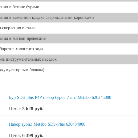
ения в бетоне бурами
ения в каменной кладке сверлильными коронками
 сверления в стали
ения в мягкой древесине
боротов холостого хода
ль инструментальных насадок
аккумуляторным блоком)
Бур SDS-plus P4P набор буров 7 шт. Metabo 626245000
Цена:
5 628
руб.
Набор зубил Metabo SDS-Plus 630484000
Цена:
6 399
руб.