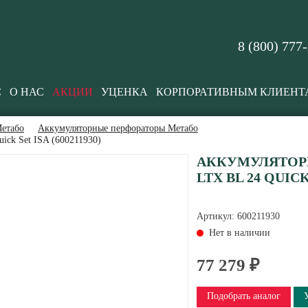
8 (800) 777
С
О НАС
АКЦИИ
УЦЕНКА
КОРПОРАТИВНЫМ КЛИЕНТ
етабо
Аккумуляторные перфораторы Метабо
ck Set ISA (600211930)
АККУМУЛЯТОРН
LTX BL 24 QUICK 
Артикул:
600211930
Нет в наличии
77 279 ₽
Подобрать аналог