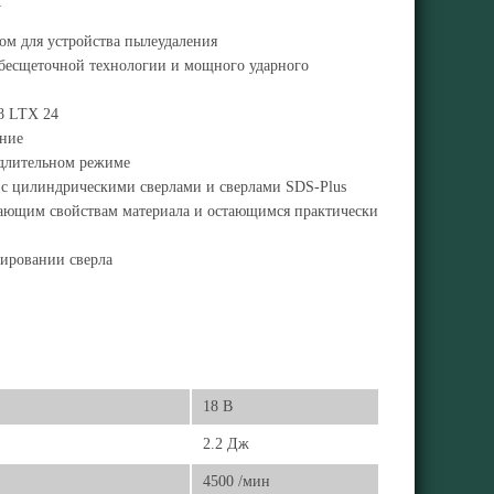
:
ом для устройства пылеудаления
 бесщеточной технологии и мощного ударного
8 LTX 24
ение
в длительном режиме
ы с цилиндрическими сверлами и сверлами SDS-Plus
ечающим свойствам материала и остающимся практически
кировании сверла
18 В
2.2 Дж
4500 /мин