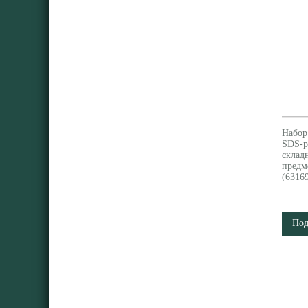
Набор
SDS-pl
склад
предм
(6316
Под