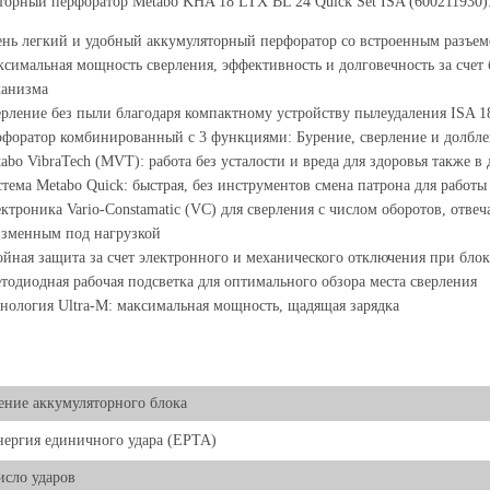
орный перфоратор Metabo KHA 18 LTX BL 24 Quick Set ISA (600211930)
нь легкий и удобный аккумуляторный перфоратор со встроенным разъем
симальная мощность сверления, эффективность и долговечность за счет
ханизма
рление без пыли благодаря компактному устройству пылеудаления ISA 1
форатор комбинированный с 3 функциями: Бурение, сверление и долбл
abo VibraTech (MVT): работа без усталости и вреда для здоровья также 
тема Metabo Quick: быстрая, без инструментов смена патрона для работ
ктроника Vario-Constamatic (VC) для сверления с числом оборотов, отв
зменным под нагрузкой
йная защита за счет электронного и механического отключения при бло
тодиодная рабочая подсветка для оптимального обзора места сверления
нология Ultra-M: максимальная мощность, щадящая зарядка
ние аккумуляторного блока
нергия единичного удара (EPTA)
исло ударов