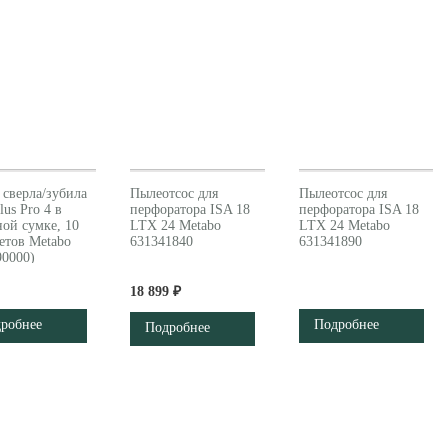
 сверла/зубила
Пылеотсос для
Пылеотсос для
us Pro 4 в
перфоратора ISA 18
перфоратора ISA 18
ной сумке, 10
LTX 24 Metabo
LTX 24 Metabo
етов Metabo
631341840
631341890
90000)
18 899 ₽
робнее
Подробнее
Подробнее