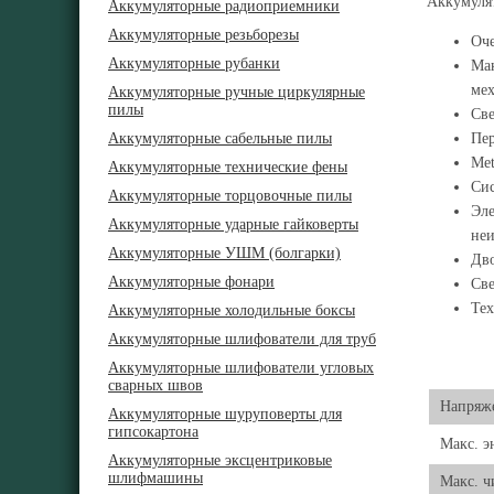
Аккумулят
Аккумуляторные радиоприемники
Аккумуляторные резьборезы
Оче
Аккумуляторные рубанки
Мак
ме
Аккумуляторные ручные циркулярные
пилы
Све
Аккумуляторные сабельные пилы
Пер
Met
Аккумуляторные технические фены
Сис
Аккумуляторные торцовочные пилы
Эле
Аккумуляторные ударные гайковерты
неи
Аккумуляторные УШМ (болгарки)
Дво
Аккумуляторные фонари
Све
Тех
Аккумуляторные холодильные боксы
Аккумуляторные шлифователи для труб
Аккумуляторные шлифователи угловых
сварных швов
Напряже
Аккумуляторные шуруповерты для
гипсокартона
Макс. э
Аккумуляторные эксцентриковые
шлифмашины
Макс. ч