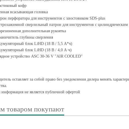
астиковый кофр
нная всасывающая головка
рон перфоратора для инструментов с хвостовиком SDS-plus
трозажимной сверлильный патрон для инструментов с цилиндрическим
резиненная дополнительная рукоятка
аничитель глубины сверления
умуляторный блок LiHD (18 В / 5,5 А*ч)
умуляторный блок LiHD (18 В / 4,0 А·ч)
ядное устройство ASC 30-36 V "AIR COOLED"
итель оставляет за собой право без уведомления дилера менять характе
тва.
я информация не является публичной офертой
им товаром покупают