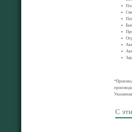
Пл
Сме
Пат
Быс
Про
Огр
Акк
Акк
Зар
*Производ
производс
Указанна
С эт