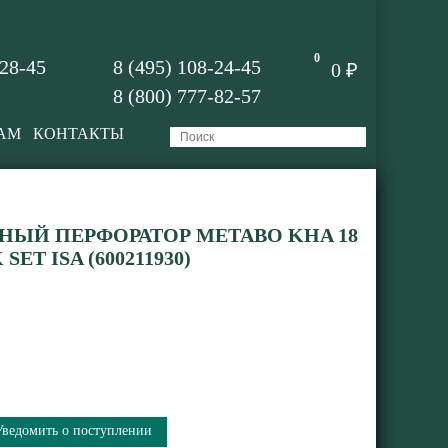
0
-28-45
8 (495) 108-24-45
0 ₽
8 (800) 777-82-57
АМ
КОНТАКТЫ
ЫЙ ПЕРФОРАТОР METABO KHA 18
SET ISA (600211930)
Уведомить о поступлении