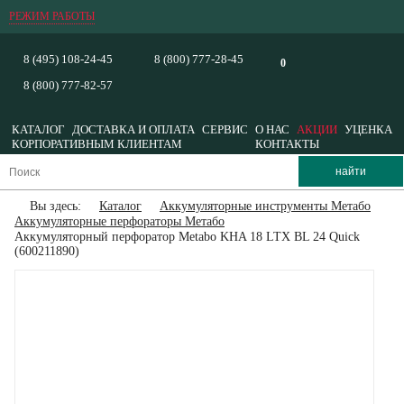
РЕЖИМ РАБОТЫ
8 (495) 108-24-45
8 (800) 777-28-45
0
8 (800) 777-82-57
КАТАЛОГ
ДОСТАВКА И ОПЛАТА
СЕРВИС
О НАС
АКЦИИ
УЦЕНКА
КОРПОРАТИВНЫМ КЛИЕНТАМ
КОНТАКТЫ
Вы здесь:
Каталог
Аккумуляторные инструменты Метабо
Аккумуляторные перфораторы Метабо
Аккумуляторный перфоратор Metabo KHA 18 LTX BL 24 Quick
(600211890)