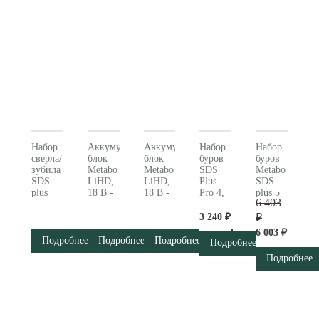
Набор
Аккумуляторный
Аккумуляторный
Набор
Набор
сверла/
блок
блок
буров
буров
зубила
Metabo
Metabo
SDS
Metabo
SDS-
LiHD,
LiHD,
Plus
SDS-
plus
18 В -
18 В -
Pro 4,
plus 5
6 403
Pro 4 в
5,5 Ач
4,0 Ач
8 штук
предметов
складной
(625368000)
(625367000)
Metabo
630477000
3 240 ₽
₽
сумке,
631715000
6 003 ₽
10
Подробнее
Подробнее
Подробнее
Подробнее
предметов
Подробнее
Metabo
(631690000)