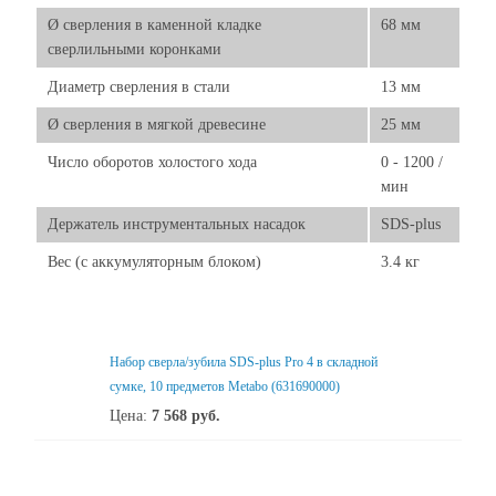
Ø сверления в каменной кладке
68 мм
сверлильными коронками
Диаметр сверления в стали
13 мм
Ø сверления в мягкой древесине
25 мм
Число оборотов холостого хода
0 - 1200 /
мин
Держатель инструментальных насадок
SDS-plus
Вес (с аккумуляторным блоком)
3.4 кг
Набор сверла/зубила SDS-plus Pro 4 в складной
сумке, 10 предметов Metabo (631690000)
Цена:
7 568
руб.