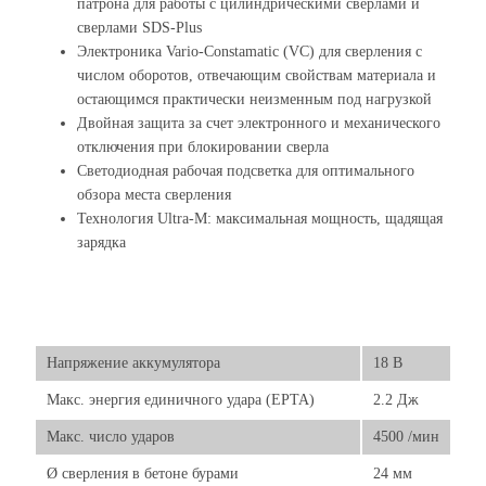
патрона для работы с цилиндрическими сверлами и
сверлами SDS-Plus
Электроника Vario-Constamatic (VC) для сверления с
числом оборотов, отвечающим свойствам материала и
остающимся практически неизменным под нагрузкой
Двойная защита за счет электронного и механического
отключения при блокировании сверла
Светодиодная рабочая подсветка для оптимального
обзора места сверления
Технология Ultra-M: максимальная мощность, щадящая
зарядка
Напряжение аккумулятора
18 В
Макс. энергия единичного удара (EPTA)
2.2 Дж
Макс. число ударов
4500 /мин
Ø сверления в бетоне бурами
24 мм