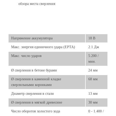
обзора места сверления
Напряжение аккумулятора
18 В
Макс. энергия единичного удара (EPTA)
2.1 Дж
Макс. число ударов
5.200 /
мин.
Ø сверления в бетоне бурами
24 мм
Ø сверления в каменной кладке
68 мм
сверлильными коронками
Диаметр сверления в стали
13 мм
Ø сверления в мягкой древесине
30 мм
Число оборотов холостого хода
0 - 1.400 /