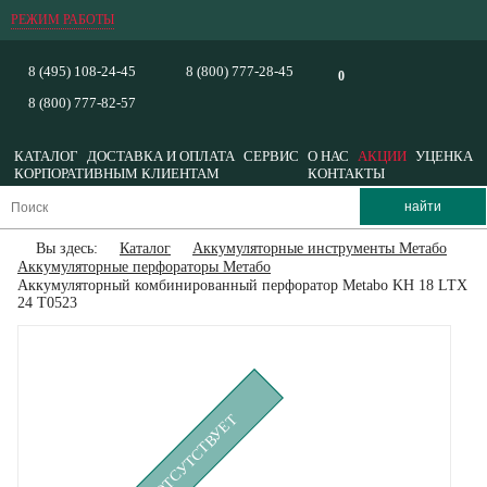
РЕЖИМ РАБОТЫ
8 (495) 108-24-45
8 (800) 777-28-45
0
8 (800) 777-82-57
КАТАЛОГ
ДОСТАВКА И ОПЛАТА
СЕРВИС
О НАС
АКЦИИ
УЦЕНКА
КОРПОРАТИВНЫМ КЛИЕНТАМ
КОНТАКТЫ
Вы здесь:
Каталог
Аккумуляторные инструменты Метабо
Аккумуляторные перфораторы Метабо
Аккумуляторный комбинированный перфоратор Metabo KH 18 LTX
24 T0523
ВРЕМЕННО ОТСУТСТВУЕТ