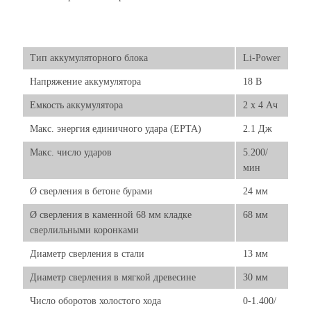
Тип аккумуляторного блока
Li-Power
Напряжение аккумулятора
18 В
Емкость аккумулятора
2 x 4 Ач
Макс. энергия единичного удара (EPTA)
2.1 Дж
Макс. число ударов
5.200/
мин
Ø сверления в бетоне бурами
24 мм
Ø сверления в каменной 68 мм кладке
68 мм
сверлильными коронками
Диаметр сверления в стали
13 мм
Диаметр сверления в мягкой древесине
30 мм
Число оборотов холостого хода
0-1.400/