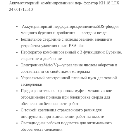
Аккумуляторный комбинированный пер- форатор KH 18 LTX
24 601712510
Аккумуляторный перфораторскреплениемSDS-plusдля
мощного бурения и долбления — всегда и везде
Беспыльное сверление с использованием внешнего
устройства удаления пыли ESA plus
Перфоратор комбинированный с 3 функциями: Бурение,
сверление и долбление
ЭлектроникаVario(V)—управление числом оборотов в
соответствии со свойствами материала
Управляемый электроникой плавный пуск для точной
засверловки
Предохранительная храповая муфта: механическое
отсоединение привода при блокировке сверла для
обеспечения безопасности работ
С точкой крепления страховочного ремня для
инструмента при выполнении работ на высоте
Светодиодная рабочая подсветка для оптимального
обзора места сверления