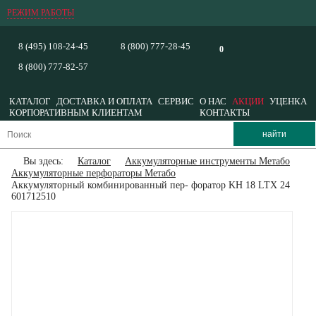
РЕЖИМ РАБОТЫ
8 (495) 108-24-45
8 (800) 777-28-45
0
8 (800) 777-82-57
КАТАЛОГ
ДОСТАВКА И ОПЛАТА
СЕРВИС
О НАС
АКЦИИ
УЦЕНКА
КОРПОРАТИВНЫМ КЛИЕНТАМ
КОНТАКТЫ
Вы здесь:
Каталог
Аккумуляторные инструменты Метабо
Аккумуляторные перфораторы Метабо
Аккумуляторный комбинированный пер- форатор KH 18 LTX 24
601712510