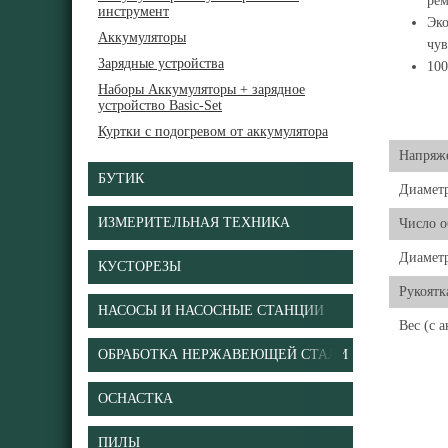
ре
инструмент
Эко
Аккумуляторы
чув
Зарядные устройства
100
Наборы Аккумуляторы + зарядное
устройство Basic-Set
Куртки с подогревом от аккумулятора
Напряже
БУТИК
Диаметр
ИЗМЕРИТЕЛЬНАЯ ТЕХНИКА
Число о
Диамет
КУСТОРЕЗЫ
Рукоятк
НАСОСЫ И НАСОСНЫЕ СТАНЦИИ
Вес (с 
ОБРАБОТКА НЕРЖАВЕЮЩЕЙ СТАЛИ
ОСНАСТКА
ПИЛЫ