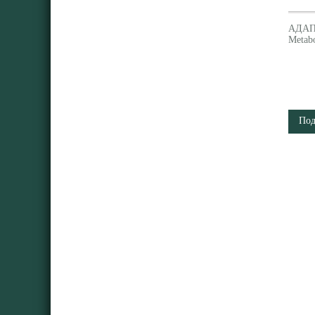
АДАП
Metab
Под