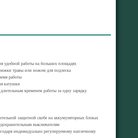
для удобной работы на больших площадях
рижки травы или ножом для подлеска
ремя работы
ия катушки
длительным временем работы за одну зарядку
нительной защитной скобе на аккумуляторных блоках
редохранительным выключателям
лагодаря индивидуально регулируемому наплечному