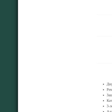
Дву
Рем
За
Кат
3-л
Ада