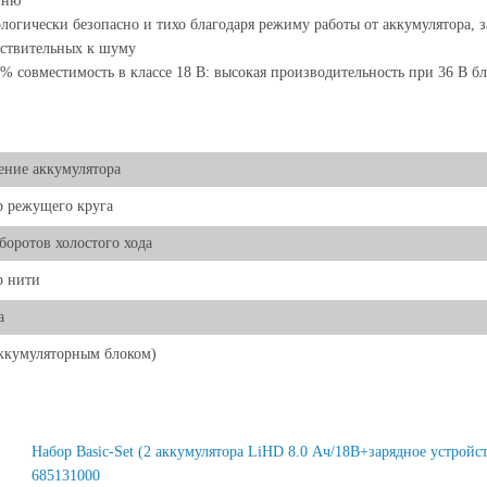
мню
логически безопасно и тихо благодаря режиму работы от аккумулятора, за
ствительных к шуму
% совместимость в классе 18 В: высокая производительность при 36 В бл
ние аккумулятора
 режущего круга
боротов холостого хода
р нити
а
аккумуляторным блоком)
Набор Basic-Set (2 аккумулятора LiHD 8.0 Ач/18В+зарядное устройс
685131000