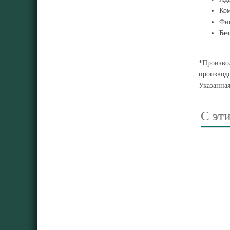
Ко
Фи
Без
*Производ
производс
Указанна
С эт