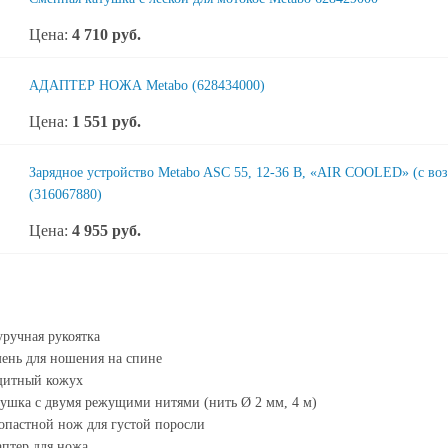
Цена:
4 710
руб.
АДАПТЕР НОЖА Metabo (628434000)
Цена:
1 551
руб.
Зарядное устройство Metabo ASC 55, 12-36 В, «AIR COOLED» (с в
(316067880)
Цена:
4 955
руб.
ручная рукоятка
ень для ношения на спине
щитный кожух
ушка с двумя режущими нитями (нить Ø 2 мм, 4 м)
опастной нож для густой поросли
птер для ножа