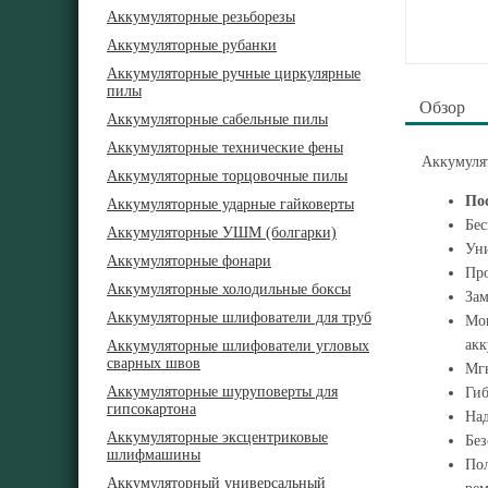
Аккумуляторные резьборезы
Аккумуляторные рубанки
Аккумуляторные ручные циркулярные
пилы
Обзор
Аккумуляторные сабельные пилы
Аккумуляторные технические фены
Аккумулят
Аккумуляторные торцовочные пилы
Пос
Аккумуляторные ударные гайковерты
Бес
Аккумуляторные УШМ (болгарки)
Уни
Аккумуляторные фонари
Про
Аккумуляторные холодильные боксы
Зам
Аккумуляторные шлифователи для труб
Мощ
акк
Аккумуляторные шлифователи угловых
сварных швов
Мгн
Аккумуляторные шуруповерты для
Гиб
гипсокартона
Над
Аккумуляторные эксцентриковые
Без
шлифмашины
Пол
Аккумуляторный универсальный