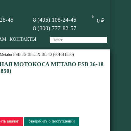
0
-28-45
8 (495) 108-24-45
0 ₽
8 (800) 777-82-57
АМ
КОНТАКТЫ
Metabo FSB 36-18 LTX BL 40 (601611850)
АЯ МОТОКОСА METABO FSB 36-18
1850)
ать аналог
Уведомить о поступлении