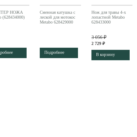
ТЕР НОЖА
Сменная катушка с
Нож для травы 4-х
o (628434000)
леской для мотокос
лопастной Metabo
Metabo 628429000
628433000
3 056 ₽
2 729 ₽
робнее
Подробнее
В корзину