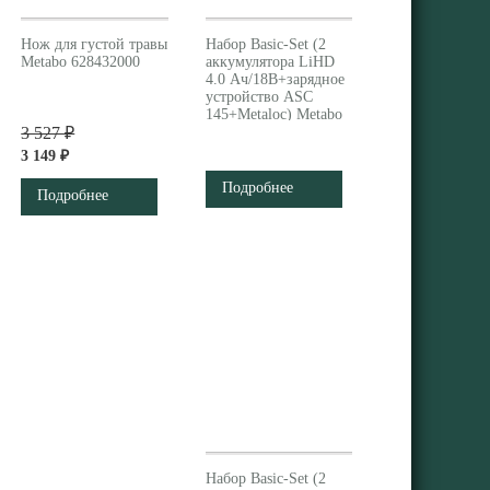
Нож для густой травы
Набор Basic-Set (2
Metabo 628432000
аккумулятора LiHD
4.0 Ач/18В+зарядное
устройство ASC
145+Metaloc) Metabo
3 527 ₽
685130000
3 149 ₽
Подробнее
Подробнее
Набор Basic-Set (2