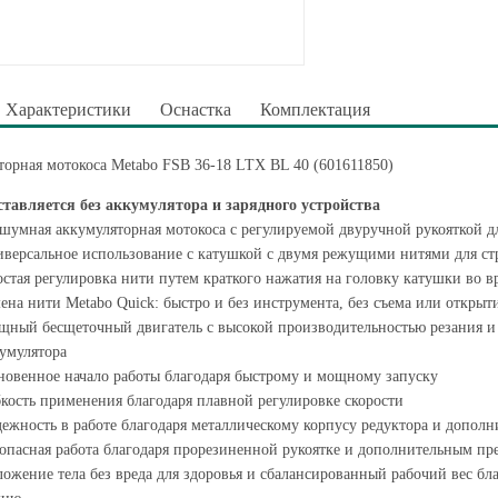
Характеристики
Оснастка
Комплектация
орная мотокоса Metabo FSB 36-18 LTX BL 40 (601611850)
тавляется без аккумулятора и зарядного устройства
шумная аккумуляторная мотокоса с регулируемой двуручной рукояткой 
версальное использование с катушкой с двумя режущими нитями для ст
стая регулировка нити путем краткого нажатия на головку катушки во в
ена нити Metabo Quick: быстро и без инструмента, без съема или открыт
ный бесщеточный двигатель с высокой производительностью резания и 
умулятора
овенное начало работы благодаря быстрому и мощному запуску
кость применения благодаря плавной регулировке скорости
ежность в работе благодаря металлическому корпусу редуктора и допол
опасная работа благодаря прорезиненной рукоятке и дополнительным п
ожение тела без вреда для здоровья и сбалансированный рабочий вес б