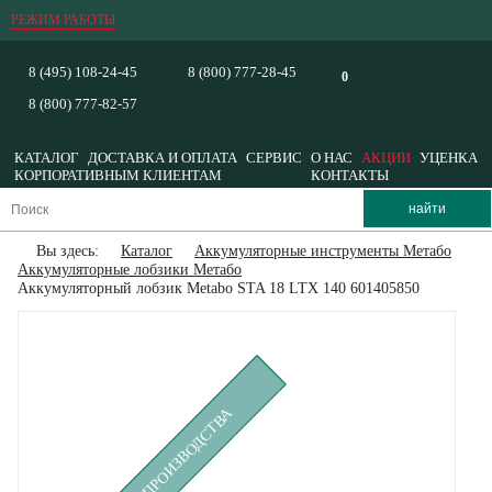
РЕЖИМ РАБОТЫ
8 (495) 108-24-45
8 (800) 777-28-45
0
8 (800) 777-82-57
КАТАЛОГ
ДОСТАВКА И ОПЛАТА
СЕРВИС
О НАС
АКЦИИ
УЦЕНКА
КОРПОРАТИВНЫМ КЛИЕНТАМ
КОНТАКТЫ
Вы здесь:
Каталог
Аккумуляторные инструменты Метабо
Аккумуляторные лобзики Метабо
Аккумуляторный лобзик Metabo STA 18 LTX 140 601405850
СНЯТ С ПРОИЗВОДСТВА