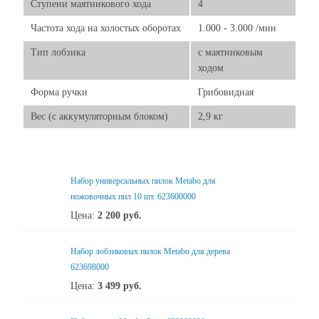
Ступени маятникового хода
4
Частота хода на холостых оборотах
1.000 - 3.000 /мин
Тип лобзика
с маятниковым
ходом
Форма ручки
Грибовидная
Вес (с аккумуляторным блоком)
2,9 кг
Набор универсальных пилок Metabo для
ножовочных пил 10 шт. 623600000
Цена:
2 200
руб.
Набор лобзиковых пилок Metabo для дерева
623698000
Цена:
3 499
руб.