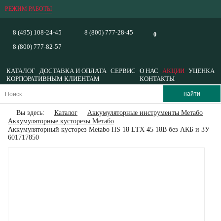
РЕЖИМ РАБОТЫ
8 (495) 108-24-45
8 (800) 777-28-45
0
8 (800) 777-82-57
КАТАЛОГ
ДОСТАВКА И ОПЛАТА
СЕРВИС
О НАС
АКЦИИ
УЦЕНКА
КОРПОРАТИВНЫМ КЛИЕНТАМ
КОНТАКТЫ
Вы здесь:
Каталог
Аккумуляторные инструменты Метабо
Аккумуляторные кусторезы Метабо
Аккумуляторный кусторез Metabo HS 18 LTX 45 18В без АКБ и ЗУ
601717850