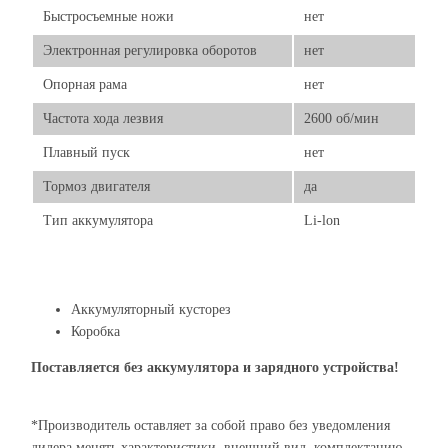
Быстросъемные ножи
нет
Электронная регулировка оборотов
нет
Опорная рама
нет
Частота хода лезвия
2600 об/мин
Плавный пуск
нет
Тормоз двигателя
да
Тип аккумулятора
Li-lon
Аккумуляторный кусторез
Коробка
Поставляется без аккумулятора и зарядного устройства!
*Производитель оставляет за собой право без уведомления
дилера менять характеристики, внешний вид, комплектацию