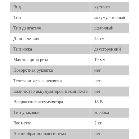
Вид
кусторез
Тип
аккумуляторный
Тип двигателя
щеточный
Длина лезвия
45 см
Тип ножа
двусторонний
Мах толщина реза
19 мм
Поворотная рукоятка
нет
Телескопическая рукоятка
нет
Количество аккумуляторов в комплекте
нет
Напряжение аккумулятора
18 В
Тип упаковки
коробка
Вес нетто
2 кг
Антивибрационная система
нет