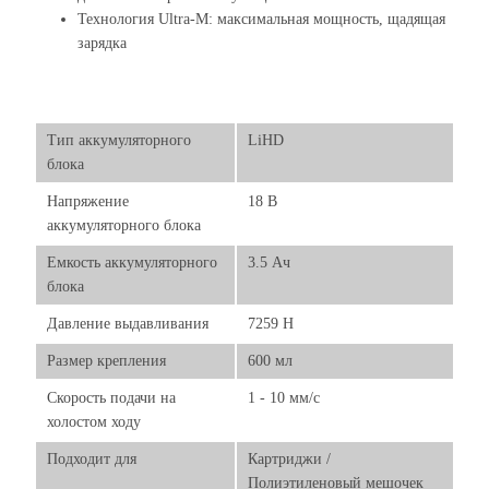
Технология Ultra-M: максимальная мощность, щадящая
зарядка
Тип аккумуляторного
LiHD
блока
Напряжение
18 В
аккумуляторного блока
Емкость аккумуляторного
3.5 Ач
блока
Давление выдавливания
7259 Н
Размер крепления
600 мл
Скорость подачи на
1 - 10 мм/с
холостом ходу
Подходит для
Картриджи /
Полиэтиленовый мешочек