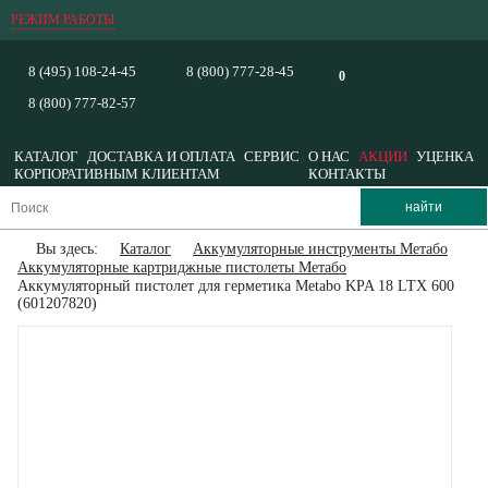
РЕЖИМ РАБОТЫ
8 (495) 108-24-45
8 (800) 777-28-45
0
8 (800) 777-82-57
КАТАЛОГ
ДОСТАВКА И ОПЛАТА
СЕРВИС
О НАС
АКЦИИ
УЦЕНКА
КОРПОРАТИВНЫМ КЛИЕНТАМ
КОНТАКТЫ
Вы здесь:
Каталог
Аккумуляторные инструменты Метабо
Аккумуляторные картриджные пистолеты Метабо
Аккумуляторный пистолет для герметика Metabo KPA 18 LTX 600
(601207820)