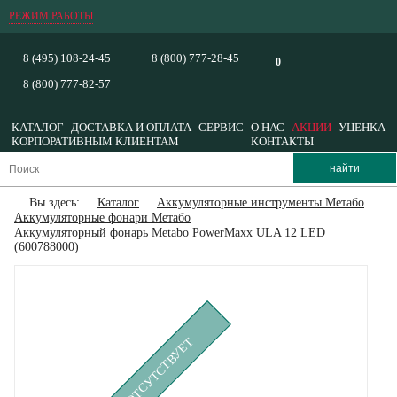
РЕЖИМ РАБОТЫ
8 (495) 108-24-45
8 (800) 777-28-45
0
8 (800) 777-82-57
КАТАЛОГ
ДОСТАВКА И ОПЛАТА
СЕРВИС
О НАС
АКЦИИ
УЦЕНКА
КОРПОРАТИВНЫМ КЛИЕНТАМ
КОНТАКТЫ
Вы здесь:
Каталог
Аккумуляторные инструменты Метабо
Аккумуляторные фонари Метабо
Аккумуляторный фонарь Metabo PowerMaxx ULA 12 LED
(600788000)
ВРЕМЕННО ОТСУТСТВУЕТ