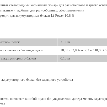
ный светодиодный карманный фонарь для равномерного и яркого освещ
пактные и удобные, для разнообразных сфер применения
ходит для аккумуляторных блоков Li-Power 10,8 В
ветовой поток
210 lm
ремя свечения без подзарядки
10,8 В / 2,0 А·ч: 7,2 ч / 10,8 В /
з аккумуляторного блока)
0.13 кг
 аккумуляторного блока, без зарядного устройства
итель оставляет за собой право без уведомления дилера менять характе
тва.