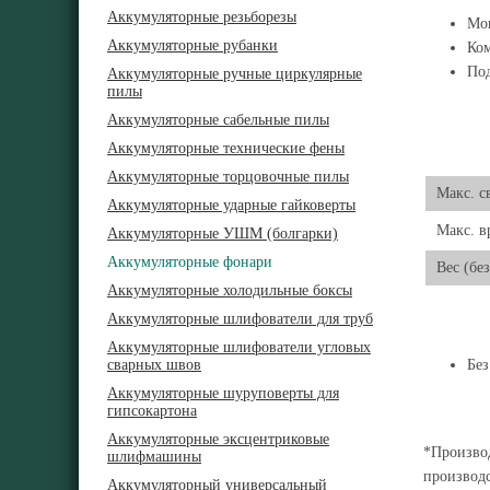
Аккумуляторные резьборезы
Мощ
Аккумуляторные рубанки
Ком
Под
Аккумуляторные ручные циркулярные
пилы
Аккумуляторные сабельные пилы
Аккумуляторные технические фены
Аккумуляторные торцовочные пилы
Макс. с
Аккумуляторные ударные гайковерты
Макс. в
Аккумуляторные УШМ (болгарки)
Аккумуляторные фонари
Вес (бе
Аккумуляторные холодильные боксы
Аккумуляторные шлифователи для труб
Аккумуляторные шлифователи угловых
сварных швов
Без
Аккумуляторные шуруповерты для
гипсокартона
Аккумуляторные эксцентриковые
*Производ
шлифмашины
производс
Аккумуляторный универсальный