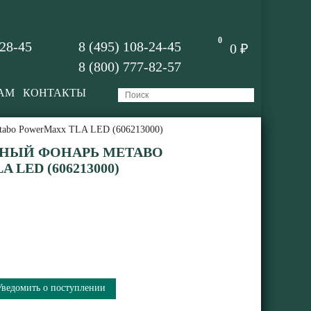
0
-28-45
8 (495) 108-24-45
0 ₽
8 (800) 777-82-57
АМ
КОНТАКТЫ
tabo PowerMaxx TLA LED (606213000)
НЫЙ ФОНАРЬ METABO
LED (606213000)
Уведомить о поступлении