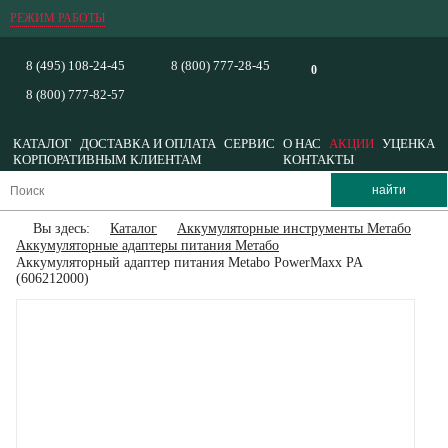
РЕЖИМ РАБОТЫ
8 (495) 108-24-45
8 (800) 777-28-45
0
8 (800) 777-82-57
КАТАЛОГ
ДОСТАВКА И ОПЛАТА
СЕРВИС
О НАС
АКЦИИ
УЦЕНКА
КОРПОРАТИВНЫМ КЛИЕНТАМ
КОНТАКТЫ
Вы здесь:
Каталог
Аккумуляторные инструменты Метабо
Аккумуляторные адаптеры питания Метабо
Аккумуляторный адаптер питания Metabo PowerMaxx PA
(606212000)