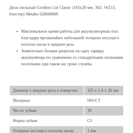
Диск пильный Cordless Cut Classic (165x20 мм; 36Z; WZ15;
блистер) Metabo 628660000
Максимальное время работы для аккумуляторных пил
благодаря чрезвычайно небольшой толщине несущего
полотна пилы и ширине реза
Значительно больше разрезов на одну зарядку
аккумулятора по сравнению со стандартными пильными
полотнами при таком же сроке службы
Диаметр х ширина реза х отверстие
165 x 1.6 x 20 мм
Материал
HW/CT
Число зубьев
36
Форма зубьев
СЗ
Толщина несущего полотна пилы
1 мм