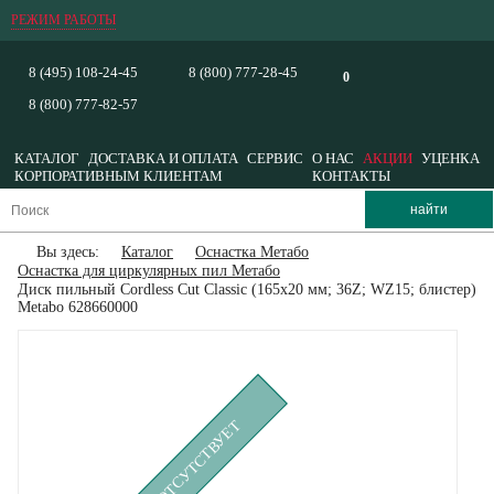
РЕЖИМ РАБОТЫ
8 (495) 108-24-45
8 (800) 777-28-45
0
8 (800) 777-82-57
КАТАЛОГ
ДОСТАВКА И ОПЛАТА
СЕРВИС
О НАС
АКЦИИ
УЦЕНКА
КОРПОРАТИВНЫМ КЛИЕНТАМ
КОНТАКТЫ
Вы здесь:
Каталог
Оснастка Метабо
Оснастка для циркулярных пил Метабо
Диск пильный Cordless Cut Classic (165x20 мм; 36Z; WZ15; блистер)
Metabo 628660000
ВРЕМЕННО ОТСУТСТВУЕТ